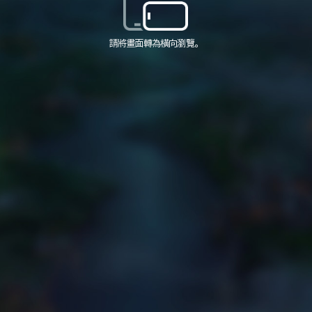
請將畫面轉為橫向瀏覽。