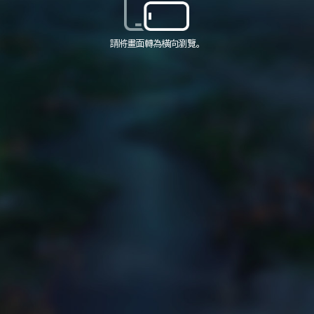
請將畫面轉為橫向瀏覽。