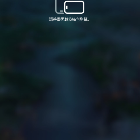
請將畫面轉為橫向瀏覽。