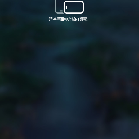
請將畫面轉為橫向瀏覽。