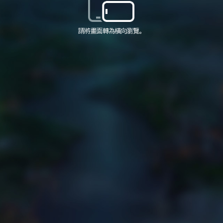
請將畫面轉為橫向瀏覽。