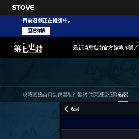
目前遊戲正在維護中。
查看詳情
最新消息
指南
官方論壇
序號／
攻略圖鑑首頁
裝備套裝
神器
討伐
深淵
遠征隊
龜裂
返回