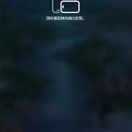
請將畫面轉為橫向瀏覽。