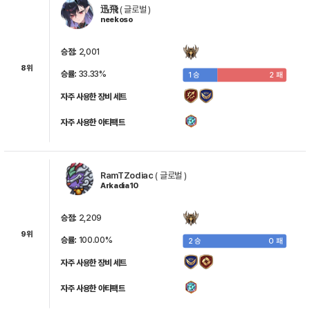
迅飛
(
글로벌
)
람
에밀리아
벨리안
란
자하크
neekoso
승점:
2,001
8위
승률:
33.33%
1 승
2 패
리무루
밀림
슈나
아룬카
페이라
자주 사용한 장비 세트
자주 사용한 아티팩트
루아
태유
화영
아리아
잭 오
RamTZodiac
(
글로벌
)
Arkadia10
승점:
2,209
율하
샤룬
지오
에드워드 엘릭
로이 머스탱
9위
승률:
100.00%
2 승
0 패
자주 사용한 장비 세트
리자 호크아이
ae-카리나
ae-지젤
ae-윈터
ae-닝닝
자주 사용한 아티팩트