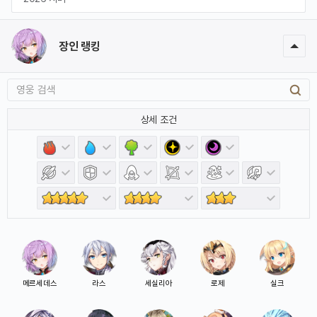
장인 랭킹
상세 조건
메르세데스
라스
세실리아
로제
실크