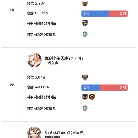
승점:
2,237
4위
안젤리카
수린
루나
타마린느
루트비히
승률:
60.00%
3 승
2 패
자주 사용한 장비 세트
자주 사용한 아티팩트
크라우
벨로나
세크레트
카웨릭
비올레토
魔剑七杀天凌
(
아시아
)
一发入魂
디에네
체르미아
파벨
세리스
루루카
승점:
3,048
5위
승률:
40.00%
2 승
3 패
자주 사용한 장비 세트
제노
카와주
카와나
퓨리우스
비비안
자주 사용한 아티팩트
릴리아스
레이
엘레나
솔
바이켄
GintokiSama1
(
글로벌
)
EpicLuna