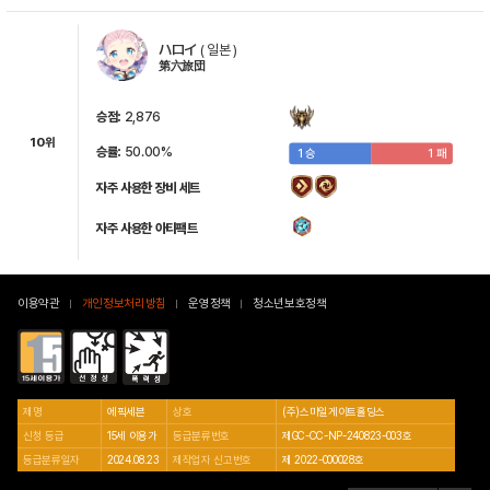
ハロイ
(
일본
)
第六旅団
비후
엘리고스
아미드
아비게일
브리그
승점:
2,876
10위
승률:
50.00%
1 승
1 패
베니마루
후미르
엘비라
베로니카
낙월
자주 사용한 장비 세트
자주 사용한 아티팩트
케인
하르세티
비브리스
아인즈 울 고운
알베도
이용약관
개인정보처리방침
운영정책
청소년보호정책
샤르티아
펜리스
라이아
비르기타
불사형 오공
제명
에픽세븐
상호
(주)스마일게이트홀딩스
신청 등급
15세 이용가
등급분류번호
제GC-CC-NP-240823-003호
등급분류일자
2024.08.23
제작업자 신고번호
제 2022-000028호