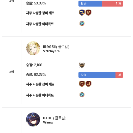
2위
승률:
53.33%
8 승
7 패
자주 사용한 장비 세트
자주 사용한 아티팩트
콜리
스트라제스
퍼지스
크로제
도미니엘
ll1995ll
(
글로벌
)
VNPlayers
세즈
헤이스트
세릴라
타이윈
로만
승점:
2,108
3위
승률:
83.33%
5 승
1 패
자주 사용한 장비 세트
뮤이
리디카
켄
아라민타
클로에
자주 사용한 아티팩트
테네브리아
바사르
링
제뉴아
슈니엘
IF0XI
(
글로벌
)
Winnx