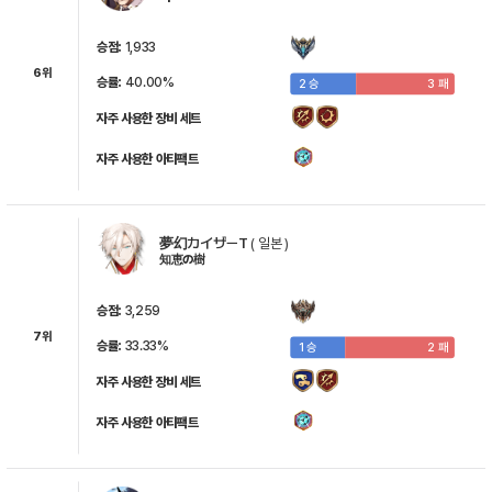
승점:
1,933
6위
승률:
40.00%
2 승
3 패
디지
릴리벳
멜리사
폭격형 카논
지휘형 라이카
자주 사용한 장비 세트
자주 사용한 아티팩트
알렌시아
슈
로앤나
셀린
모르트
夢幻カイザーT
(
일본
)
知恵の樹
엘페르트
셰나
키즈나 아이
에르발렌
랑디
승점:
3,259
7위
승률:
33.33%
1 승
2 패
자주 사용한 장비 세트
플랑
에다
폴리티스
일리나브
렘
자주 사용한 아티팩트